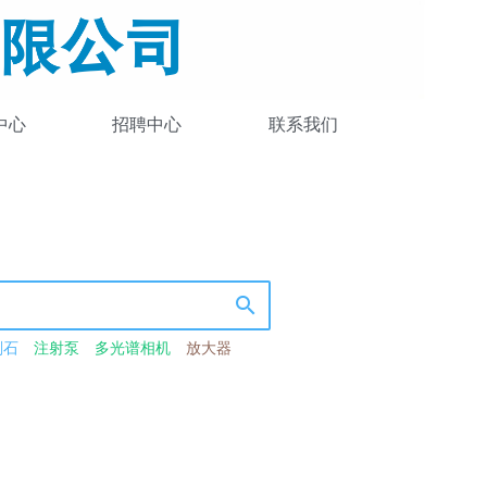
中心
招聘中心
联系我们
刚石
注射泵
多光谱相机
放大器
-近红外光源
卤钨灯
带通滤波器
光粉
激光检测荧光粉
热测温荧光粉
光源
波导
激光功率衰减器
衰减器
分数鉴别器模块
光谱数据采集卡
荧光
模拟器
准分子激光器
脉冲激光器
半导体
LED光源
激光频率梳