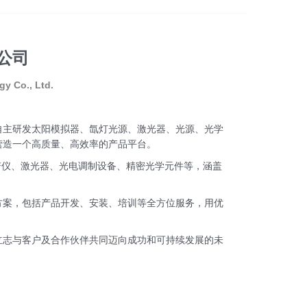
器
传感器
红外相机
太赫兹
探测器
发生器
光谱仪
公司
 Co., Ltd.
。自主研发太阳模拟器、氙灯光源、激光器、光源、光学
营造一个高质量、高效率的产品平台。
谱仪、激光器、光电调制设备、精密光学元件等，涵盖
方案，包括产品开发、安装、培训等全方位服务，用优
立志与客户及合作伙伴共同迈向成功和可持续发展的未