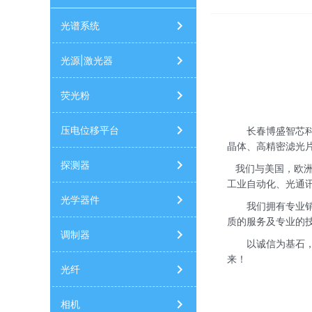
光梳激光器
光纤跳线
单模光纤
多
光谱系统
量子级联激光器
红外光源
激光器
光源|激光器
荧光粉
压电位移平台
长春博盛智芯
晶体、高精密滤光
探测器
我们与美国，欧
工业自动化、光通
光学器件
我们拥有专业
质的服务及专业的
调制器
以诚信为基石，
来！
光纤
相机