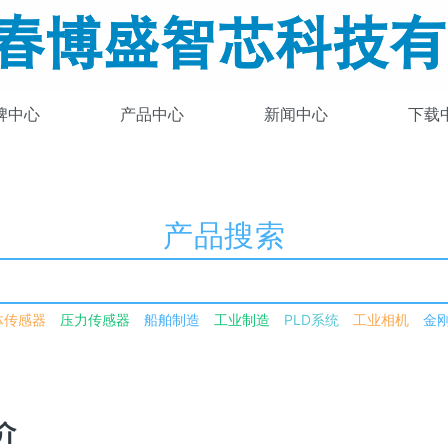
牌中心
产品中心
新闻中心
下载
产品搜索
体传感器
压力传感器
船舶制造
工业制造
PLD系统
工业相机
金
谐激光器
光强可调
可见光源
紫外-可见-近红外
激光驱动光源
可见
单频
拉曼
皮秒
高功率
锁模
飞秒
可见光
近红外
闪烁体荧
两轴倾斜镜
压电位移台
光谱仪
中红外光谱仪
波长转换模块
红外
生器
脉冲信号发生器
数字信号发生器
光谱数据采集卡
单光子
恒
器
气体激光器
激光器电源
激光控制器
高光谱相机
高光谱
太阳
介
驱动器
压电变形镜
波前传感器
短波红外传感器
光纤光导
探头