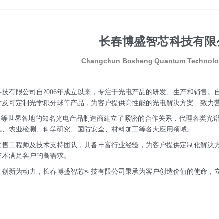
模光纤
探头
光纤
激光器二极管
硅探测器
红外光源
热电堆传感
光束质量分析仪
太阳光模拟器
高光谱相机
9520/9420/9730信号
长春博盛智芯科技有限
Changchun Bosheng Quantum Technology
科技有限公司
自
2006年成立以来，专注于光电产品的研发、生产和销售
片及可定制光学积分球等产品，为客户提供高性能的光电解决方案，致力
洲等世界各地的知名光电产品制造商建立了紧密的合作关系，代理各类光
讯、农业检测、科学研究、国防安全、材料加工等各大应用领域。
销售工程师及技术支持团队，具备丰富行业经验，为客户提供定制化解决
技术满足客户的高需求。
创新为动力，
长春博盛智芯科技有限公司
秉承为客户创造价值的使命，