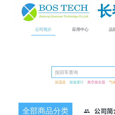
公司简介
应用中心
品
振荡器
加速度计
真空发生器
气
氙灯
氪灯
氘钨灯
校准光源
可调
X射线荧光粉
FED荧光粉
CRT荧光粉
荧光粉
压电致动器
两轴两镜系统
电动扩束镜
扩束镜
延迟脉冲信号发
全部商品分类
光子晶体光纤
脉冲压缩器
氦氖激光
公司简
连续波激光器
266nm
驱动器
压电