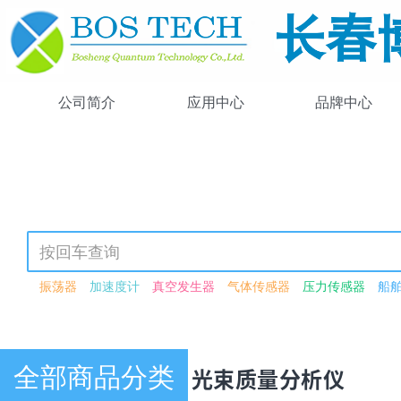
公司简介
应用中心
品牌中心
振荡器
加速度计
真空发生器
气体传感器
压力传感器
船
可调谐激光器
光强可调
可见光源
紫外-可见-近红外
激光驱动
高功率
锁模
飞秒
可见光
近红外
闪烁体荧光粉
激光检测
波长转换模块
红外光源
波导
激光功率衰减器
衰减器
电动
恒分数鉴别器模块
光谱数据采集卡
荧光
光子晶体光纤
脉冲
全部商品分类
产品中心 · 光束质量分析仪
脉冲激光器
连续波激光器
266nm
驱动器
压电驱动器
压电
单模光纤
多模光纤
探头
光纤
激光器二极管
硅探测器
红