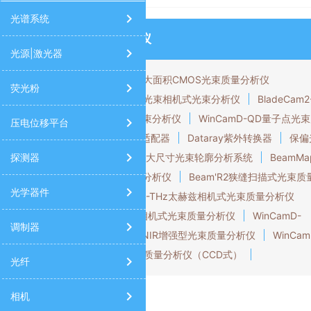
太阳光模拟器
高光谱相机
9520/9420/9730信号发生器
光谱
光谱系统
光束质量分析仪
光源|激光器
TaperCamD-LCM大面积CMOS光束质量分析仪
荧光粉
BladeCam2-HR多光束相机式光束分析仪
BladeCam2
XHR多光束相机式光束分析仪
WinCamD-QD量子点光
压电位移平台
量分析仪
CamIR适配器
Dataray紫外转换器
保偏
探测器
束采样器
200mm大尺寸光束轮廓分析系统
BeamMa
狭缝扫描式光束质量分析仪
Beam'R2狭缝扫描式光束质
光学器件
分析仪
WinCamD-THz太赫兹相机式光束质量分析仪
WinCamD-IR-BB相机式光束质量分析仪
WinCamD-
调制器
LCM-NE系列相机式NIR增强型光束质量分析仪
WinCam
LCM系列相机式光束质量分析仪（CCD式）
光纤
相机