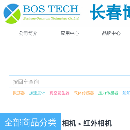
公司简介
应用中心
品牌中心
振荡器
加速度计
真空发生器
气体传感器
压力传感器
船
可调谐激光器
光强可调
可见光源
紫外-可见-近红外
激光驱动
高功率
锁模
飞秒
可见光
近红外
闪烁体荧光粉
激光检测
波长转换模块
红外光源
波导
激光功率衰减器
衰减器
电动
恒分数鉴别器模块
光谱数据采集卡
荧光
光子晶体光纤
脉冲
全部商品分类
产品中心 · 相机﹥红外相机
脉冲激光器
连续波激光器
266nm
驱动器
压电驱动器
压电
单模光纤
多模光纤
探头
光纤
激光器二极管
硅探测器
红