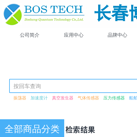
公司简介
应用中心
品牌中心
振荡器
加速度计
真空发生器
气体传感器
压力传感器
船
可调谐激光器
光强可调
可见光源
紫外-可见-近红外
激光驱动
高功率
锁模
飞秒
可见光
近红外
闪烁体荧光粉
激光检测
波长转换模块
红外光源
波导
激光功率衰减器
衰减器
电动
恒分数鉴别器模块
光谱数据采集卡
荧光
光子晶体光纤
脉冲
全部商品分类
产品中心 · 检索结果
脉冲激光器
连续波激光器
266nm
驱动器
压电驱动器
压电
单模光纤
多模光纤
探头
光纤
激光器二极管
硅探测器
红