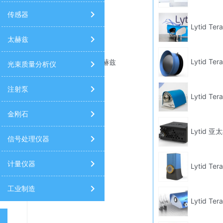
传感器
Lytid 
太赫兹
Lytid 
太赫兹
太赫兹
光束质量分析仪
注射泵
Lytid 
金刚石
Lytid 
信号处理仪器
计量仪器
Lytid T
工业制造
Lytid 