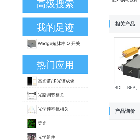
高级搜索
相关产品
我的足迹
Wedge短脉冲 Q 开关
DPSS 激光器
热门应用
高光谱/多光谱成像
BDL、BFP、
极管激光器
光路调节相关
光学频率梳相关
产品询价
荧光
光学组件