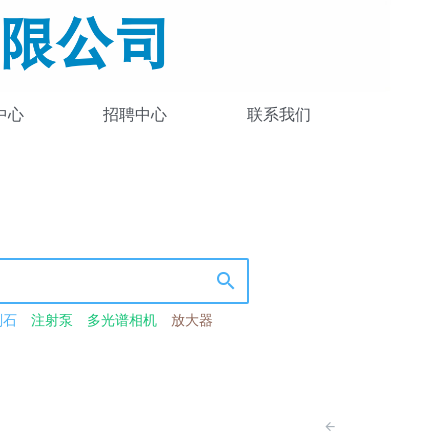
中心
招聘中心
联系我们
刚石
注射泵
多光谱相机
放大器
-近红外光源
卤钨灯
带通滤波器
光粉
激光检测荧光粉
热测温荧光粉
光源
波导
激光功率衰减器
衰减器
分数鉴别器模块
光谱数据采集卡
荧光
模拟器
准分子激光器
脉冲激光器
半导体
LED光源
激光频率梳