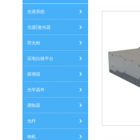
光梳激光器
光纤跳线
单模光纤
多
光谱系统
量子级联激光器
红外光源
激光器
光源|激光器
荧光粉
压电位移平台
探测器
光学器件
调制器
光纤
相机