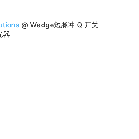
器
传感器
红外相机
太赫兹
探测器
发生器
光谱仪
utions
@ Wedge短脉冲 Q 开关
光器