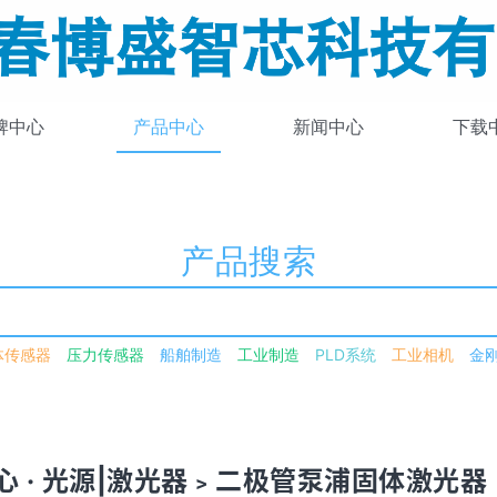
牌中心
产品中心
新闻中心
下载
产品搜索
体传感器
压力传感器
船舶制造
工业制造
PLD系统
工业相机
金
谐激光器
光强可调
可见光源
紫外-可见-近红外
激光驱动光源
可见
单频
拉曼
皮秒
高功率
锁模
飞秒
可见光
近红外
闪烁体荧
两轴倾斜镜
压电位移台
光谱仪
中红外光谱仪
波长转换模块
红外
生器
脉冲信号发生器
数字信号发生器
光谱数据采集卡
单光子
恒
器
气体激光器
激光器电源
激光控制器
高光谱相机
高光谱
太阳
心 · 光源|激光器﹥二极管泵浦固体激光器
驱动器
压电变形镜
波前传感器
短波红外传感器
光纤光导
探头