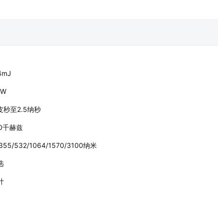
4mJ
MW
皮秒至2.5纳秒
00千赫兹
55/532/1064/1570/3100纳米
选
计