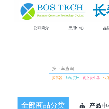
公司简介
应用中心
品
振荡器
加速度计
真空发生器
气
氙灯
氪灯
氘钨灯
校准光源
可调
X射线荧光粉
FED荧光粉
CRT荧光粉
荧光粉
压电致动器
两轴两镜系统
电动扩束镜
扩束镜
延迟脉冲信号发
全部商品分类
光子晶体光纤
脉冲压缩器
氦氖激光
产品中
连续波激光器
266nm
驱动器
压电