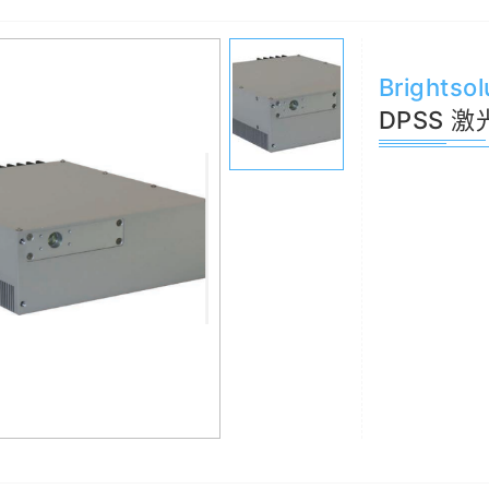
模光纤
探头
光纤
激光器二极管
硅探测器
红外光源
热电堆传感
光束质量分析仪
太阳光模拟器
高光谱相机
9520/9420/9730信号
Brightsol
DPSS 激