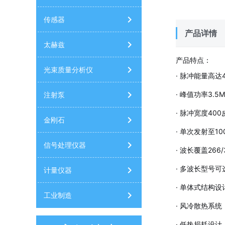
传感器
产品详情
太赫兹
产品特点：
光束质量分析仪
· 脉冲能量高达
· 峰值功率3.5
注射泵
· 脉冲宽度400
金刚石
· 单次发射至1
信号处理仪器
· 波长覆盖266/3
· 多波长型号可
计量仪器
· 单体式结构设
工业制造
· 风冷散热系统
· 低热损耗设计