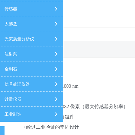
传感器
高光谱相机
太赫兹
光束质量分析仪
产品详情
注射泵
产品特点：
金刚石
信号处理仪器
·
波长范围：
400 - 1000 nm
·
GigE Vision 接口
计量仪器
·
54 fps @ 1312 x 1082 像素（最大传感器分辨率）
工业制造
·
无需定期校准光路组件
·
经过工业验证的坚固设计