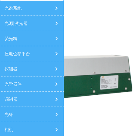
太阳光模拟器
高光谱相机
9520/9420/9730信号发生器
光谱
光谱系统
光源|激光器
荧光粉
压电位移平台
探测器
光学器件
调制器
光纤
相机