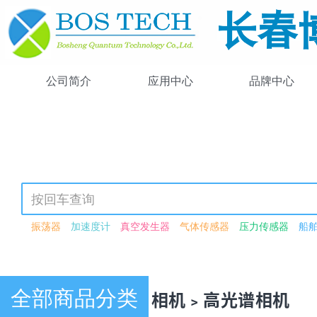
公司简介
应用中心
品牌中心
振荡器
加速度计
真空发生器
气体传感器
压力传感器
船
可调谐激光器
光强可调
可见光源
紫外-可见-近红外
激光驱动
高功率
锁模
飞秒
可见光
近红外
闪烁体荧光粉
激光检测
波长转换模块
红外光源
波导
激光功率衰减器
衰减器
电动
恒分数鉴别器模块
光谱数据采集卡
荧光
光子晶体光纤
脉冲
全部商品分类
产品中心 · 相机﹥高光谱相机
脉冲激光器
连续波激光器
266nm
驱动器
压电驱动器
压电
单模光纤
多模光纤
探头
光纤
激光器二极管
硅探测器
红