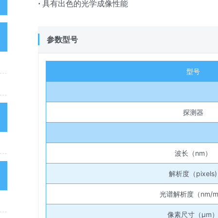
高级搜索
·
具有出色的光学成像性能
猜你喜欢
参数型号
近红外高光谱相机
型号
紫外高光谱相机
探测器
我的足迹
可见/近红外高光谱相机
波长（nm）
热门应用
解析度（pixels)
光谱解析度（nm/m
高光谱/多光谱成像
像素尺寸（µm