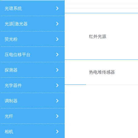
太阳光模拟器
高光谱相机
9520/9420/9730信号发生器
光谱
光谱系统
光源|激光器
光源|激光器
红外光源
荧光粉
压电位移平台
探测器
传感器
热电堆传感器
光学器件
调制器
光纤
相机