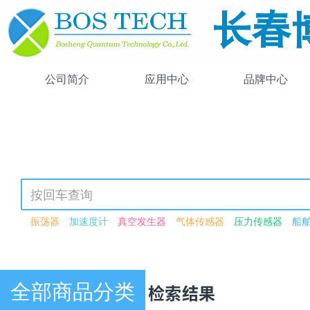
公司简介
应用中心
品牌中心
振荡器
加速度计
真空发生器
气体传感器
压力传感器
船
可调谐激光器
光强可调
可见光源
紫外-可见-近红外
激光驱动
高功率
锁模
飞秒
可见光
近红外
闪烁体荧光粉
激光检测
波长转换模块
红外光源
波导
激光功率衰减器
衰减器
电动
恒分数鉴别器模块
光谱数据采集卡
荧光
光子晶体光纤
脉冲
全部商品分类
产品中心 · 检索结果
脉冲激光器
连续波激光器
266nm
驱动器
压电驱动器
压电
单模光纤
多模光纤
探头
光纤
激光器二极管
硅探测器
红