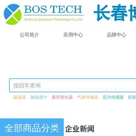
公司简介
应用中心
品牌中心
振荡器
加速度计
真空发生器
气体传感器
压力传感器
船
可调谐激光器
光强可调
可见光源
紫外-可见-近红外
激光驱动
高功率
锁模
飞秒
可见光
近红外
闪烁体荧光粉
激光检测
波长转换模块
红外光源
波导
激光功率衰减器
衰减器
电动
恒分数鉴别器模块
光谱数据采集卡
荧光
光子晶体光纤
脉冲
全部商品分类
新闻资讯
· 企业新闻
脉冲激光器
连续波激光器
266nm
驱动器
压电驱动器
压电
单模光纤
多模光纤
探头
光纤
激光器二极管
硅探测器
红