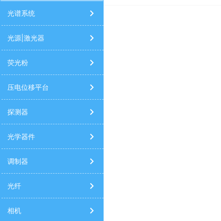
太阳光模拟器
高光谱相机
9520/9420/9730信号发生器
光谱
光谱系统
光源|激光器
荧光粉
压电位移平台
探测器
光学器件
调制器
光纤
相机