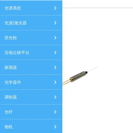
太阳光模拟器
高光谱相机
9520/9420/9730信号发生器
光谱
光谱系统
光源|激光器
荧光粉
压电位移平台
探测器
光学器件
调制器
光纤
相机