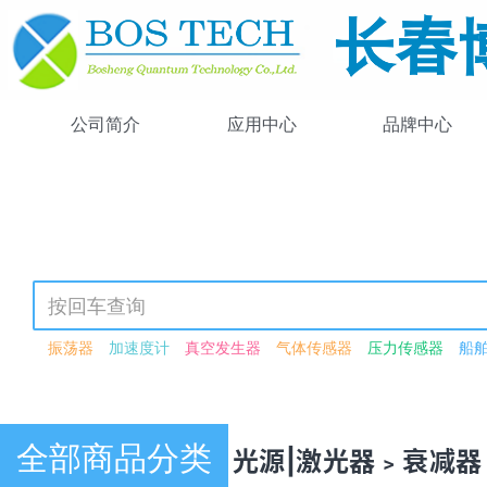
公司简介
应用中心
品牌中心
振荡器
加速度计
真空发生器
气体传感器
压力传感器
船
可调谐激光器
光强可调
可见光源
紫外-可见-近红外
激光驱动
高功率
锁模
飞秒
可见光
近红外
闪烁体荧光粉
激光检测
波长转换模块
红外光源
波导
激光功率衰减器
衰减器
电动
恒分数鉴别器模块
光谱数据采集卡
荧光
光子晶体光纤
脉冲
全部商品分类
产品中心 · 光源|激光器﹥衰减器
脉冲激光器
连续波激光器
266nm
驱动器
压电驱动器
压电
单模光纤
多模光纤
探头
光纤
激光器二极管
硅探测器
红