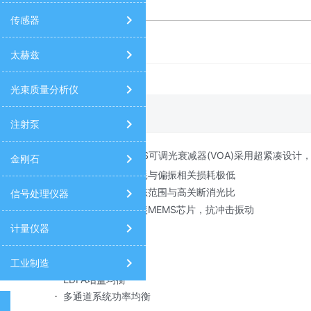
传感器
衰减器
太赫兹
光束质量分析仪
产品详情
注射泵
NeoPhotonics MEMS可调光衰减器(VOA)采用
金刚石
·
超低损耗
：插入损耗与偏振相关损耗极低
·
高性能指标
：高动态范围与高关断消光比
信号处理仪器
：气密封装
·
坚固封装
MEMS芯片，抗冲击振动
计量仪器
典型应用场景
：
光接收机功率保护
·
光转发器功率调控
·
工业制造
·
EDFA增益均衡
多通道系统功率均衡
·