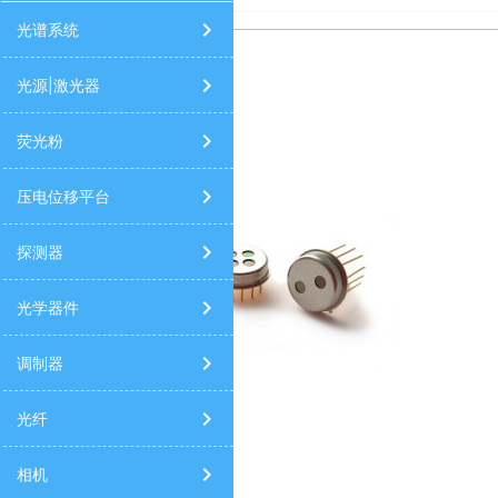
太阳光模拟器
高光谱相机
9520/9420/9730信号发生器
光谱
光谱系统
光源|激光器
荧光粉
压电位移平台
探测器
光学器件
调制器
光纤
相机