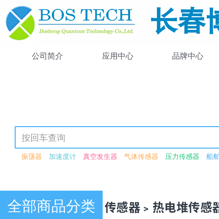
公司简介
应用中心
品牌中心
振荡器
加速度计
真空发生器
气体传感器
压力传感器
船
可调谐激光器
光强可调
可见光源
紫外-可见-近红外
激光驱动
高功率
锁模
飞秒
可见光
近红外
闪烁体荧光粉
激光检测
波长转换模块
红外光源
波导
激光功率衰减器
衰减器
电动
恒分数鉴别器模块
光谱数据采集卡
荧光
光子晶体光纤
脉冲
全部商品分类
产品中心 · 传感器﹥热电堆传感
脉冲激光器
连续波激光器
266nm
驱动器
压电驱动器
压电
单模光纤
多模光纤
探头
光纤
激光器二极管
硅探测器
红